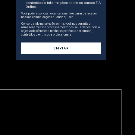
conteúdos e informações sobre os cursos FIA
Online.
Você poderá solicitar o cancelamento e parar de receber
nossas comunicações quando quiser.
Concordando na seleção acima, você nos permite o
armazenamento e processamento dos seus dados, com o
objetivo de oferecer a melhor experiência em cursos,
conteúdos científicos e profissionais.