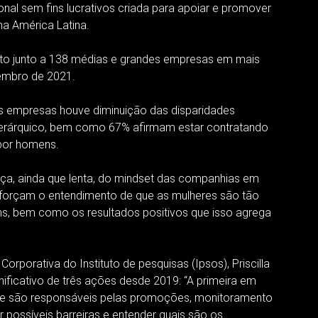
nal sem fins lucrativos criada para apoiar e promover
na América Latina.
ito junto a 138 médias e grandes empresas em mais
tembro de 2021.
s empresas houve diminuição das disparidades
 hierárquico, bem como 67% afirmam estar contratando
por homens.
 ainda que lenta, do mindset das companhias em
eforçam o entendimento de que as mulheres são tão
s, bem como os resultados positivos que isso agrega
rporativa do Instituto de pesquisas (Ipsos), Priscilla
ificativo de três ações desde 2019: “A primeira em
que são responsáveis pelas promoções, monitoramento
 possíveis barreiras e entender quais são os