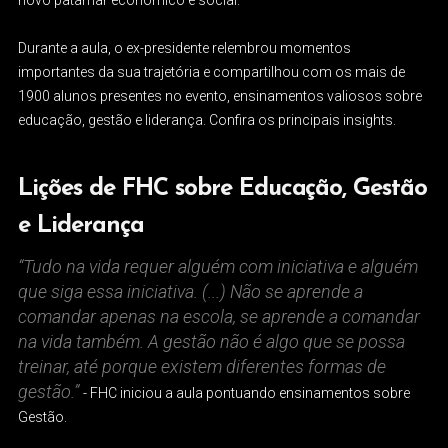
novo patamar econômico e social.
Durante a aula, o ex-presidente relembrou momentos
importantes da sua trajetória e compartilhou com os mais de
1900 alunos presentes no evento, ensinamentos valiosos sobre
educação, gestão e liderança. Confira os principais insights.
Lições de FHC sobre Educação, Gestão
e Liderança
“Tudo na vida requer alguém com iniciativa e alguém
que siga essa iniciativa. (...) Não se aprende a
comandar apenas na escola, se aprende a comandar
na vida também. A gestão não é algo que se possa
treinar, até porque existem diferentes formas de
gestão.”
- FHC iniciou a aula pontuando ensinamentos sobre
Gestão.