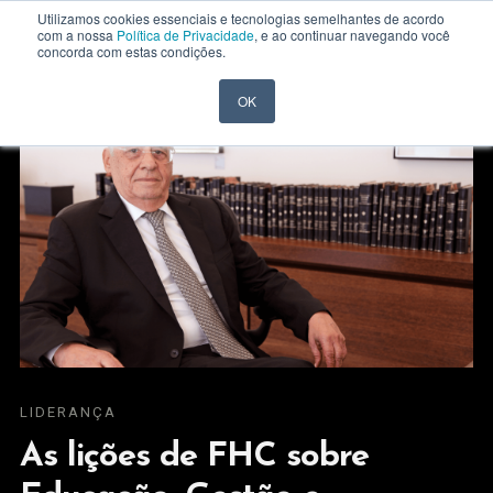
Utilizamos cookies essenciais e tecnologias semelhantes de acordo
com a nossa
Política de Privacidade
, e ao continuar navegando você
concorda com estas condições.
OK
LIDERANÇA
As lições de FHC sobre