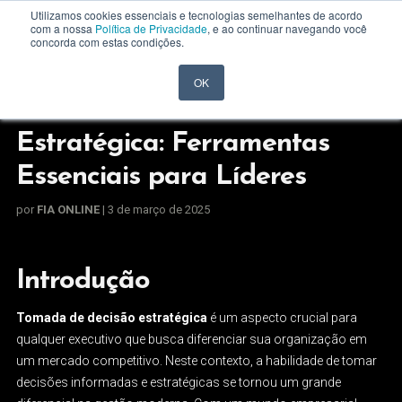
Utilizamos cookies essenciais e tecnologias semelhantes de acordo
com a nossa
Política de Privacidade
, e ao continuar navegando você
concorda com estas condições.
OK
Tomada de Decisão
Estratégica: Ferramentas
Essenciais para Líderes
por
FIA ONLINE
| 3 de março de 2025
Introdução
Tomada de decisão estratégica
é um aspecto crucial para
qualquer executivo que busca diferenciar sua organização em
um mercado competitivo. Neste contexto, a habilidade de tomar
decisões informadas e estratégicas se tornou um grande