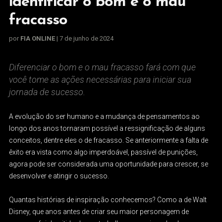
identificar o bom e o mau
fracasso
por
FIA ONLINE
| 7 de junho de 2024
Diferenciar o bom e o mau fracasso fará com que
você tome as ações necessárias para iniciar sua
jornada de sucesso.
A evolução do ser humano e a mudança de pensamentos ao
longo dos anos tornaram possível a ressignificação de alguns
conceitos, dentre eles o de fracasso. Se anteriormente a falta de
êxito era vista como algo imperdoável, passível de punições,
agora pode ser considerada uma oportunidade para crescer, se
desenvolver e atingir o sucesso.
Quantas histórias de inspiração conhecemos? Como a de Walt
Disney, que anos antes de criar seu maior personagem de