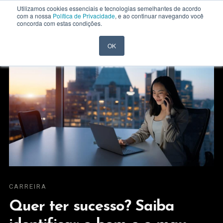
Utilizamos cookies essenciais e tecnologias semelhantes de acordo
com a nossa
Política de Privacidade
, e ao continuar navegando você
concorda com estas condições.
OK
CARREIRA
Quer ter sucesso? Saiba