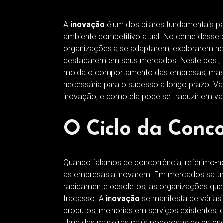
A
inovação
é um dos pilares fundamentais p
ambiente competitivo atual. No cerne desse
organizações a se adaptarem, explorarem nova
destacarem em seus mercados. Neste post,
molda o comportamento das empresas, ma
necessária para o sucesso a longo prazo. V
inovação, e como ela pode se traduzir em v
O Ciclo da Conco
Quando falamos de concorrência, referimo-no
as empresas a inovarem. Em mercados satur
rapidamente obsoletos, as organizações qu
fracasso. A
inovação
se manifesta de várias
produtos, melhorias em serviços existentes
Uma das maneiras mais poderosas de entend