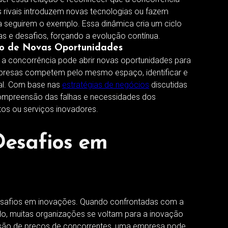
rivais introduzem novas tecnologias ou fazem
s a seguirem o exemplo. Essa dinâmica cria um ciclo
as e desafios, forçando a evolução contínua.
ão de Novas Oportunidades
 a concorrência pode abrir novas oportunidades para
presas competem pelo mesmo espaço, identificar e
ial. Com base nas
estratégias de negócios
discutidas
ompreensão das falhas e necessidades dos
os ou serviços inovadores.
esafios em
safios em inovações. Quando confrontadas com a
o, muitas organizações se voltam para a inovação
ssão de preços de concorrentes, uma empresa pode