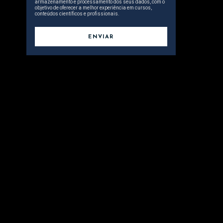
armazenamento e processamento dos seus dados, com o
objetivo de oferecer a melhor experiência em cursos,
conteúdos científicos e profissionais.