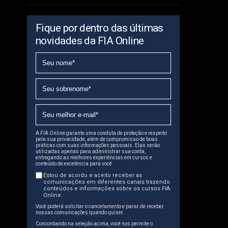
Fique por dentro das últimas
novidades da FIA Online
A FIA Online garante uma conduta de proteção e respeito
pela sua privacidade, além de compromisso de boas
práticas com suas informações pessoais. Elas serão
utilizadas apenas para administrar sua conta,
entregando as melhores experiências em cursos e
conteúdo de excelência para você
Estou de acordo e aceito receber as
comunicações em diferentes canais trazendo
conteúdos e informações sobre os cursos FIA
Online.
Você poderá solicitar o cancelamento e parar de receber
nossas comunicações quando quiser.
Concordando na seleção acima, você nos permite o