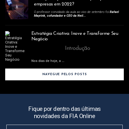
empresas em 2022?
O professor convidado da aula ao vivo de setembro foi
Rafael
Mayrink, cofundador e CEO da Neil...
Estratégia Criativa: Inove e Transforme Seu
Negócio
Introdução
Nos dias de hoje, a
...
NAVEGUE PELOS POSTS
Fique por dentro das últimas
novidades da FIA Online